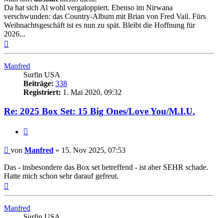
Da hat sich Al wohl vergaloppiert. Ebenso im Nirwana
verschwunden: das Country-Album mit Brian von Fred Vail. Fürs
Weihnachtsgeschäft ist es nun zu spät. Bleibt die Hoffnung für
2026...
Nach
oben
Manfred
Surfin USA
Beiträge:
338
Registriert:
1. Mai 2020, 09:32
Re: 2025 Box Set: 15 Big Ones/Love You/M.I.U.
Zitieren
Beitrag
von
Manfred
»
15. Nov 2025, 07:53
Das - insbesondere das Box set betreffend - ist aber SEHR schade.
Hatte mich schon sehr darauf gefreut.
Nach
oben
Manfred
Surfin USA