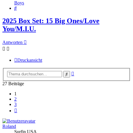
Boys
Suche
2025 Box Set: 15 Big Ones/Love
You/M.I.U.
Antworten
Druckansicht
Erweiterte
Suche
Suche
27 Beiträge
1
2
3
Nächste
Roland
Surfin USA