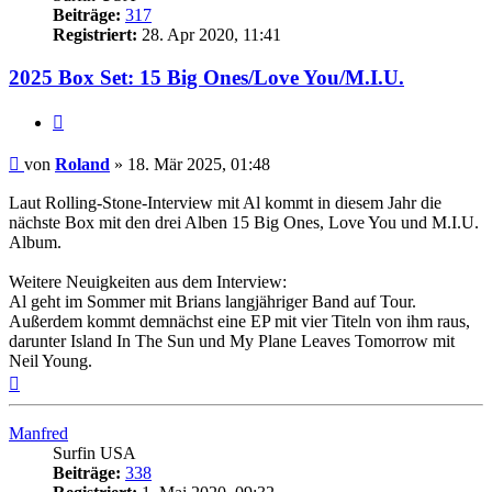
Beiträge:
317
Registriert:
28. Apr 2020, 11:41
2025 Box Set: 15 Big Ones/Love You/M.I.U.
Zitieren
Beitrag
von
Roland
»
18. Mär 2025, 01:48
Laut Rolling-Stone-Interview mit Al kommt in diesem Jahr die
nächste Box mit den drei Alben 15 Big Ones, Love You und M.I.U.
Album.
Weitere Neuigkeiten aus dem Interview:
Al geht im Sommer mit Brians langjähriger Band auf Tour.
Außerdem kommt demnächst eine EP mit vier Titeln von ihm raus,
darunter Island In The Sun und My Plane Leaves Tomorrow mit
Neil Young.
Nach
oben
Manfred
Surfin USA
Beiträge:
338