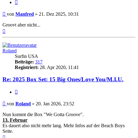
Zitieren
Beitrag
von
Manfred
»
21. Dez 2025, 10:31
Groovt aber nicht...
Nach
oben
Roland
Surfin USA
Beiträge:
317
Registriert:
28. Apr 2020, 11:41
Re: 2025 Box Set: 15 Big Ones/Love You/M.I.U.
Zitieren
Beitrag
von
Roland
»
20. Jan 2026, 23:52
Nun kommt die Box "We Gotta Groove".
13. Februar
Es dauert also nicht mehr lang. Mehr Infos auf der Beach Boys
Seite.
Nach