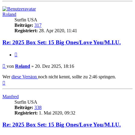
Roland
Surfin USA
Beiträge:
317
Registriert:
28. Apr 2020, 11:41
Re: 2025 Box Set: 15 Big Ones/Love You/M.I.U.
Zitieren
Beitrag
von
Roland
»
20. Dez 2025, 18:16
Wer
diese Version
noch nicht kennt, sollte zu 2:46 springen.
Nach
oben
Manfred
Surfin USA
Beiträge:
338
Registriert:
1. Mai 2020, 09:32
Re: 2025 Box Set: 15 Big Ones/Love You/M.I.U.