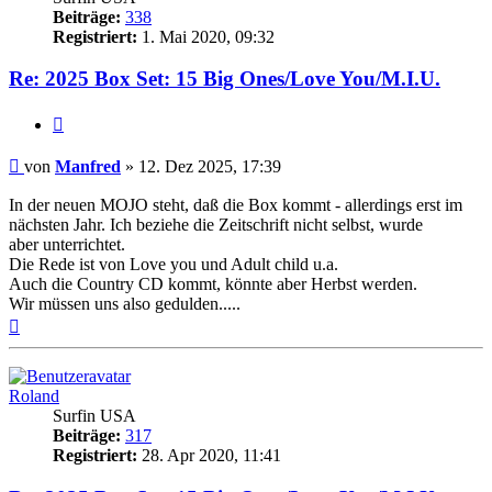
Beiträge:
338
Registriert:
1. Mai 2020, 09:32
Re: 2025 Box Set: 15 Big Ones/Love You/M.I.U.
Zitieren
Beitrag
von
Manfred
»
12. Dez 2025, 17:39
In der neuen MOJO steht, daß die Box kommt - allerdings erst im
nächsten Jahr. Ich beziehe die Zeitschrift nicht selbst, wurde
aber unterrichtet.
Die Rede ist von Love you und Adult child u.a.
Auch die Country CD kommt, könnte aber Herbst werden.
Wir müssen uns also gedulden.....
Nach
oben
Roland
Surfin USA
Beiträge:
317
Registriert:
28. Apr 2020, 11:41