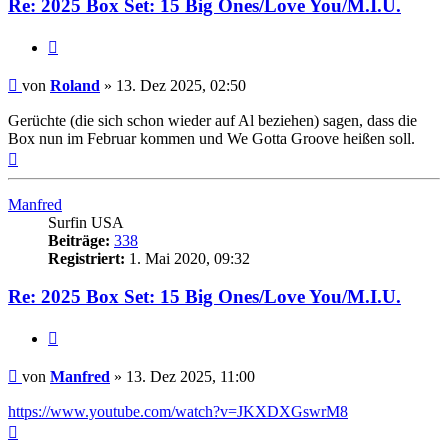
Re: 2025 Box Set: 15 Big Ones/Love You/M.I.U.
Zitieren
Beitrag
von
Roland
»
13. Dez 2025, 02:50
Gerüchte (die sich schon wieder auf Al beziehen) sagen, dass die
Box nun im Februar kommen und We Gotta Groove heißen soll.
Nach
oben
Manfred
Surfin USA
Beiträge:
338
Registriert:
1. Mai 2020, 09:32
Re: 2025 Box Set: 15 Big Ones/Love You/M.I.U.
Zitieren
Beitrag
von
Manfred
»
13. Dez 2025, 11:00
https://www.youtube.com/watch?v=JKXDXGswrM8
Nach
oben