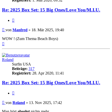
Registriert:
1. Mai 2020, 09:32
Re: 2025 Box Set: 15 Big Ones/Love You/M.I.U.
Zitieren
Beitrag
von
Manfred
»
18. Mär 2025, 19:40
WOW ! (Zum Thema Beach Boys)
Nach
oben
Roland
Surfin USA
Beiträge:
317
Registriert:
28. Apr 2020, 11:41
Re: 2025 Box Set: 15 Big Ones/Love You/M.I.U.
Zitieren
Beitrag
von
Roland
»
13. Nov 2025, 17:42
Man hört
absolut
nichts mehr.