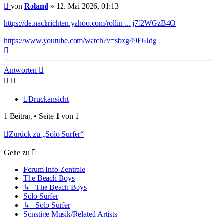
Beitrag
von
Roland
»
12. Mai 2026, 01:13
https://de.nachrichten.yahoo.com/rollin ... j7f2WGzB4O
https://www.youtube.com/watch?v=sbxg49E6Jdg
Nach
oben
Antworten
Druckansicht
1 Beitrag • Seite
1
von
1
Zurück zu „Solo Surfer“
Gehe zu
Forum Info Zentrale
The Beach Boys
↳ The Beach Boys
Solo Surfer
↳ Solo Surfer
Sonstige Musik/Related Artists