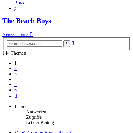
Boys
Suche
The Beach Boys
Neues Thema
Erweiterte
Suche
Suche
144 Themen
1
2
3
4
5
6
Nächste
Themen
Antworten
Zugriffe
Letzter Beitrag
Mike´s Touring Band - Pause?