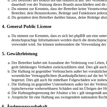
Der Betreiber des Boards übt das Hausrecht aus. Bei Verstöße
dauerhaft von der Nutzung dieses Boards ausschließen und dir e
Du nimmst zur Kenntnis, dass der Betreiber keine Verantwortung 
Betreiber, dein Benutzerkonto, Beiträge und Funktionen jederze
Du gestattest dem Betreiber darüber hinaus, deine Beiträge abz
4. General Public License
Du nimmst zur Kenntnis, dass es sich bei phpBB um eine unter
deutschsprachige Informationen werden durch die deutschsprac
verwendet wird. Sie können insbesondere die Verwendung der S
5. Gewährleistung
Der Betreiber haftet mit Ausnahme der Verletzung von Leben, Kö
grob fahrlässiges Verhalten zurückzuführen sind. Dies gilt au
Die Haftung ist gegenüber Verbrauchern außer bei vorsätzlich
wesentlicher Vertragspflichten (Kardinalpflichten) auf die be
begrenzt. Dies gilt auch für mittelbare Folgeschäden wie ins
Die Haftung ist gegenüber Unternehmern außer bei der Verletzu
typischerweise vorhersehbaren Schäden und im Übrigen der Höh
Die Haftungsbegrenzung der Absätze a bis c gilt sinngemäß auc
Ansprüche für eine Haftung aus zwingendem nationalem Recht 
6. Änderungsvorbehalt