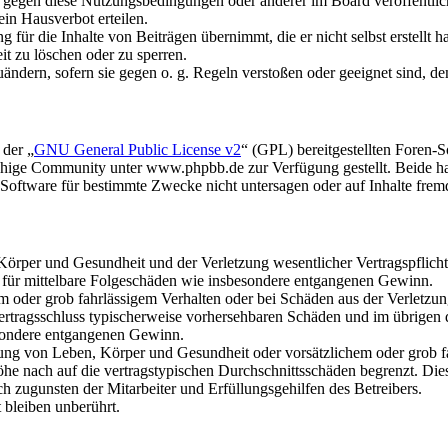
n gegen diese Nutzungsbedingungen oder anderer im Board veröffentli
in Hausverbot erteilen.
für die Inhalte von Beiträgen übernimmt, die er nicht selbst erstellt 
it zu löschen oder zu sperren.
uändern, sofern sie gegen o. g. Regeln verstoßen oder geeignet sind, 
 der „
GNU General Public License v2
“ (GPL) bereitgestellten Foren
hige Community unter www.phpbb.de zur Verfügung gestellt. Beide hab
oftware für bestimmte Zwecke nicht untersagen oder auf Inhalte frem
rper und Gesundheit und der Verletzung wesentlicher Vertragspflichten
ch für mittelbare Folgeschäden wie insbesondere entgangenen Gewinn.
em oder grob fahrlässigem Verhalten oder bei Schäden aus der Verletz
i Vertragsschluss typischerweise vorhersehbaren Schäden und im übrigen
besondere entgangenen Gewinn.
ng von Leben, Körper und Gesundheit oder vorsätzlichem oder grob fah
e nach auf die vertragstypischen Durchschnittsschäden begrenzt. Dies
h zugunsten der Mitarbeiter und Erfüllungsgehilfen des Betreibers.
bleiben unberührt.