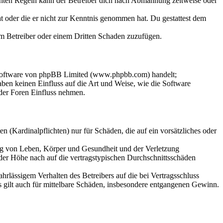
chten Regeln kann der Betreiber dich nach Abmahnung zeitweise oder
hat oder die er nicht zur Kenntnis genommen hat. Du gestattest dem
dem Betreiber oder einem Dritten Schaden zuzufügen.
-Software von phpBB Limited (www.phpbb.com) handelt;
en keinen Einfluss auf die Art und Weise, wie die Software
der Foren Einfluss nehmen.
 (Kardinalpflichten) nur für Schäden, die auf ein vorsätzliches oder
ung von Leben, Körper und Gesundheit und der Verletzung
 der Höhe nach auf die vertragstypischen Durchschnittsschäden
rlässigem Verhalten des Betreibers auf die bei Vertragsschluss
 gilt auch für mittelbare Schäden, insbesondere entgangenen Gewinn.