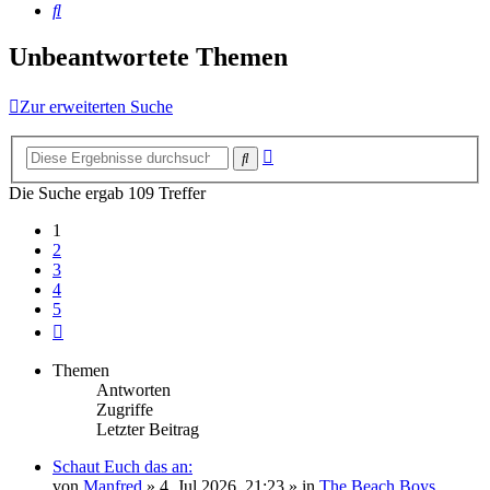
Suche
Unbeantwortete Themen
Zur erweiterten Suche
Erweiterte
Suche
Suche
Die Suche ergab 109 Treffer
1
2
3
4
5
Nächste
Themen
Antworten
Zugriffe
Letzter Beitrag
Schaut Euch das an:
von
Manfred
» 4. Jul 2026, 21:23 » in
The Beach Boys