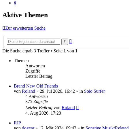
Suche
Aktive Themen
Zur erweiterten Suche
Erweiterte
Suche
Suche
Die Suche ergab 3 Treffer • Seite
1
von
1
Themen
Antworten
Zugriffe
Letzter Beitrag
Brand New Old Friends
von
Roland
» 29. Jul 2026, 16:42 » in
Solo Surfer
4
Antworten
375
Zugriffe
Letzter Beitrag
von
Roland
4. Aug 2026, 17:23
RIP
von
dogear
» 12. Mär 2024, 09:42 » in
Sonstige Musik/Related 